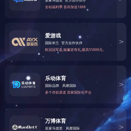
企业概况
年”活动和“四大专
面向全国
桥梁工程
企业文化
项行动”
走向世界
市政工程
企业荣誉
集团动态
养护工程
企业资质
一线传真
铁路工程
房建工程
水利工程
隧道工程
港航工程
海外工程
装备制造
设计咨询
Copyright © 2014-2022 开云online(中国) All Rights Reserved
鲁IC