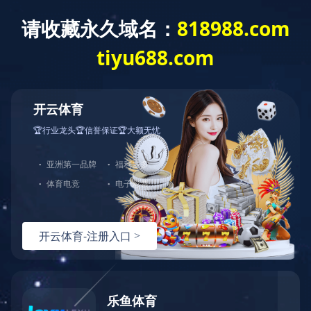
股票代码：山东路桥[000498]
首页
关于我们
党建专栏
群团工作
新闻中心
工程业绩
集团产业
科技研发
通知公告
投资者关系
您现在的位置
首页
业
港航工程
领导关怀
职工之家
深入开展“六
主题年”活动
联系我们
和“四大专项
立足山东
公路工程
企业概况
通知公告
劳动榜样
公路工程
国家行业研
动”
发中心
面向全国
桥梁工程
企业文化
联系我们
桥梁工程
省级研发中
集团动态
公司将成熟的高速公路施工管
心
走向世界
市政工程
企业荣誉
在线留言
莱西海岸岸线修复、滕州港、
一线传真
市政工程
集团技术中
养护工程
企业资质
党风廉政
心
养护工程
集团设备研
铁路工程
发中心
铁路工程
房建工程
路基路面工
程