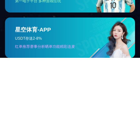
省级研发中心
集团技术中心
集团设备研发中心
路基路面工程
桥梁工程
隧道工程
公路养护
轨道交通
水利工程
钢结构建筑